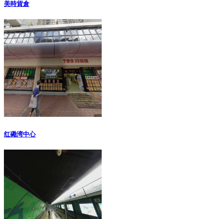
美時貨倉
红磡湾中心