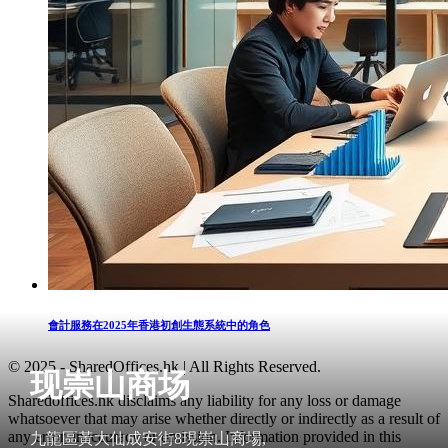
會計服務在2025年香港初創生態系統中的角色
© 2025 - SharedOffices.hk | All Rights Reserved.
现崇山商场
Sharedoffices.hk disclaims any liability for any loss or damage
whatsoever that may arise whether directly or indirectly as a result of
any error, inaccuracy or omission. Information provided in this
九龍區黃大仙成安街8現崇山商場,