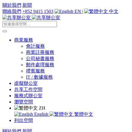
關於我們
新聞
聯絡我們
+852 9415 1503
EN
|
中文
商業服務
會計服務
商業註冊服務
公司秘書服務
郵件處理服務
禮賓服務
IT / 數據服務
虛擬辦公室
共享工作空間
服務式辦公室
瀏覽空間
ZH
English
繁體中文
列出空間
關於我們
新聞