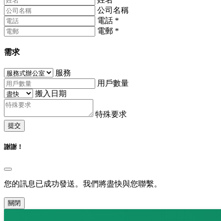
公司名稱
電話
*
電郵
*
需求
服務
用戶數量
搬入日期
特殊要求
提交
謝謝！
您的訊息已成功發送。我們將盡快與您聯繫。
關閉