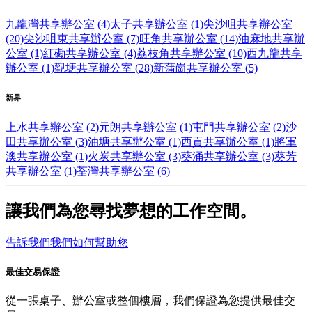
九龍灣共享辦公室 (4)
太子共享辦公室 (1)
尖沙咀共享辦公室
(20)
尖沙咀東共享辦公室 (7)
旺角共享辦公室 (14)
油麻地共享辦
公室 (1)
紅磡共享辦公室 (4)
荔枝角共享辦公室 (10)
西九龍共享
辦公室 (1)
觀塘共享辦公室 (28)
新蒲崗共享辦公室 (5)
新界
上水共享辦公室 (2)
元朗共享辦公室 (1)
屯門共享辦公室 (2)
沙
田共享辦公室 (3)
油塘共享辦公室 (1)
西貢共享辦公室 (1)
將軍
澳共享辦公室 (1)
火炭共享辦公室 (3)
葵涌共享辦公室 (3)
葵芳
共享辦公室 (1)
荃灣共享辦公室 (6)
讓我們為您尋找夢想的工作空間。
告訴我們我們如何幫助您
最佳交易保證
從一張桌子、辦公室或整個樓層，我們保證為您提供最佳交