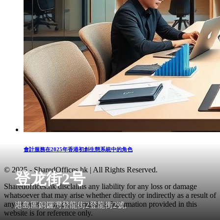
會計服務在2025年香港初創生態系統中的角色
© 2025 - SharedOffices.hk | All Rights Reserved.
登龙街2号
Sharedoffices.hk disclaims any liability for any loss or damage
whatsoever that may arise whether directly or indirectly as a result of
any error, inaccuracy or omission. Information provided in this
港島區銅鑼灣登龍街2登龍街2號,
website is for reference only.