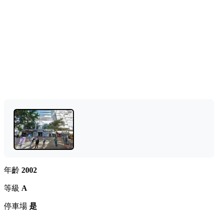
年齡
2002
等級
A
停車場
是