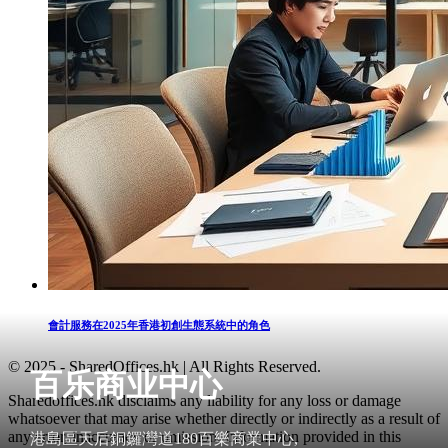
會計服務在2025年香港初創生態系統中的角色
© 2025 - SharedOffices.hk | All Rights Reserved.
百乐商业中心
Sharedoffices.hk disclaims any liability for any loss or damage
whatsoever that may arise whether directly or indirectly as a result of
any error, inaccuracy or omission. Information provided in this
港島區天后銅鑼灣道180百樂商業中心,