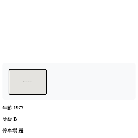
年齡
1977
等級
B
停車場
是