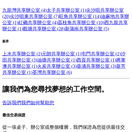
九龍灣共享辦公室 (4)
太子共享辦公室 (1)
尖沙咀共享辦公室
(20)
尖沙咀東共享辦公室 (7)
旺角共享辦公室 (14)
油麻地共享辦
公室 (1)
紅磡共享辦公室 (4)
荔枝角共享辦公室 (10)
西九龍共享
辦公室 (1)
觀塘共享辦公室 (28)
新蒲崗共享辦公室 (5)
新界
上水共享辦公室 (2)
元朗共享辦公室 (1)
屯門共享辦公室 (2)
沙
田共享辦公室 (3)
油塘共享辦公室 (1)
西貢共享辦公室 (1)
將軍
澳共享辦公室 (1)
火炭共享辦公室 (3)
葵涌共享辦公室 (3)
葵芳
共享辦公室 (1)
荃灣共享辦公室 (6)
讓我們為您尋找夢想的工作空間。
告訴我們我們如何幫助您
最佳交易保證
從一張桌子、辦公室或整個樓層，我們保證為您提供最佳交