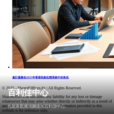
會計服務在2025年香港初創生態系統中的角色
© 2025 - SharedOffices.hk | All Rights Reserved.
百利佳中心
Sharedoffices.hk disclaims any liability for any loss or damage
whatsoever that may arise whether directly or indirectly as a result of
any error, inaccuracy or omission. Information provided in this
九龍區觀塘鴻圖道36百利佳中心,
website is for reference only.