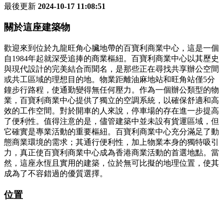
最後更新
2024-10-17 11:08:51
關於這座建築物
歡迎來到位於九龍旺角心臟地帶的百寶利商業中心，這是一個
自1984年起就深受追捧的商業樞紐。百寶利商業中心以其歷史
與現代設計的完美結合而聞名，是那些正在尋找共享辦公空間
或共工區域的理想目的地。物業距離油麻地站和旺角站僅5分
鐘步行路程，使通勤變得無任何壓力。作為一個辦公類型的物
業，百寶利商業中心提供了獨立的空調系統，以確保舒適和高
效的工作空間。對於開車的人來說，停車場的存在進一步提高
了便利性。值得注意的是，儘管建築中並未設有貨運區域，但
它確實是專業活動的重要樞紐。百寶利商業中心充分滿足了動
態商業環境的需求；其通行便利性，加上物業本身的獨特吸引
力，真正使百寶利商業中心成為香港商業活動的首選地點。當
然，這座永恆且實用的建築，位於無可比擬的地理位置，使其
成為了不容錯過的優質選擇。
位置