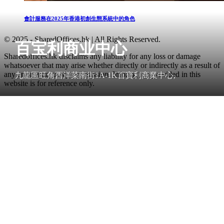
會計服務在2025年香港初創生態系統中的角色
© 2025 - SharedOffices.hk | All Rights Reserved.
百宝利商业中心
Sharedoffices.hk disclaims any liability for any loss or damage
whatsoever that may arise whether directly or indirectly as a result of
any error, inaccuracy or omission. Information provided in this
九龍區旺角西洋菜南街1A-1K百寶利商業中心,
website is for reference only.