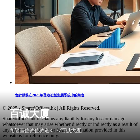
會計服務在2025年香港初創生態系統中的角色
© 2025 - SharedOffices.hk | All Rights Reserved.
百诚大厦
Sharedoffices.hk disclaims any liability for any loss or damage
whatsoever that may arise whether directly or indirectly as a result of
any error, inaccuracy or omission. Information provided in this
九龍區佐敦佐敦道31-37百誠大廈,
website is for reference only.