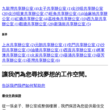
九龍灣共享辦公室 (4)
太子共享辦公室 (1)
尖沙咀共享辦公室
(20)
尖沙咀東共享辦公室 (7)
旺角共享辦公室 (14)
油麻地共享辦
公室 (1)
紅磡共享辦公室 (4)
荔枝角共享辦公室 (10)
西九龍共享
辦公室 (1)
觀塘共享辦公室 (28)
新蒲崗共享辦公室 (5)
新界
上水共享辦公室 (2)
元朗共享辦公室 (1)
屯門共享辦公室 (2)
沙
田共享辦公室 (3)
油塘共享辦公室 (1)
西貢共享辦公室 (1)
將軍
澳共享辦公室 (1)
火炭共享辦公室 (3)
葵涌共享辦公室 (3)
葵芳
共享辦公室 (1)
荃灣共享辦公室 (6)
讓我們為您尋找夢想的工作空間。
告訴我們我們如何幫助您
最佳交易保證
從一張桌子、辦公室或整個樓層，我們保證為您提供最佳交