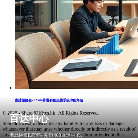
會計服務在2025年香港初創生態系統中的角色
© 2025 - SharedOffices.hk | All Rights Reserved.
百达中心
Sharedoffices.hk disclaims any liability for any loss or damage
whatsoever that may arise whether directly or indirectly as a result of
any error, inaccuracy or omission. Information provided in this
港島區銅鑼灣謝斐道468百達中心,