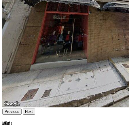
Previous
Next
謝謝！