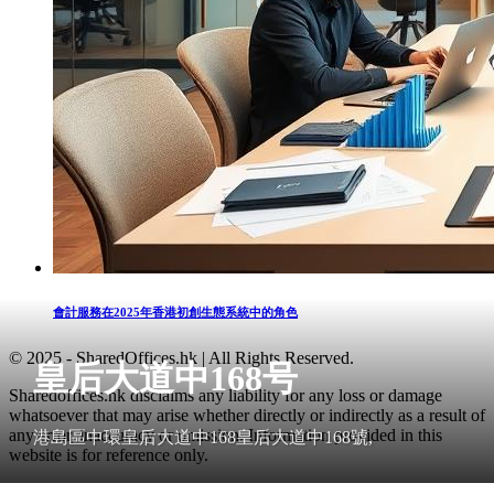
會計服務在2025年香港初創生態系統中的角色
© 2025 - SharedOffices.hk | All Rights Reserved.
皇后大道中168号
Sharedoffices.hk disclaims any liability for any loss or damage
whatsoever that may arise whether directly or indirectly as a result of
any error, inaccuracy or omission. Information provided in this
港島區中環皇后大道中168皇后大道中168號,
website is for reference only.