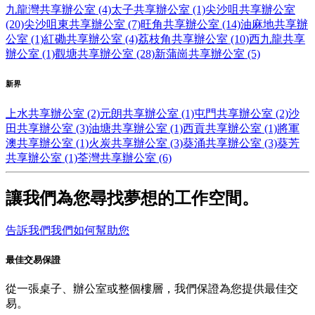
九龍灣共享辦公室 (4)
太子共享辦公室 (1)
尖沙咀共享辦公室
(20)
尖沙咀東共享辦公室 (7)
旺角共享辦公室 (14)
油麻地共享辦
公室 (1)
紅磡共享辦公室 (4)
荔枝角共享辦公室 (10)
西九龍共享
辦公室 (1)
觀塘共享辦公室 (28)
新蒲崗共享辦公室 (5)
新界
上水共享辦公室 (2)
元朗共享辦公室 (1)
屯門共享辦公室 (2)
沙
田共享辦公室 (3)
油塘共享辦公室 (1)
西貢共享辦公室 (1)
將軍
澳共享辦公室 (1)
火炭共享辦公室 (3)
葵涌共享辦公室 (3)
葵芳
共享辦公室 (1)
荃灣共享辦公室 (6)
讓我們為您尋找夢想的工作空間。
告訴我們我們如何幫助您
最佳交易保證
從一張桌子、辦公室或整個樓層，我們保證為您提供最佳交
易。