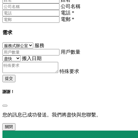
公司名稱
電話
*
電郵
*
需求
服務
用戶數量
搬入日期
特殊要求
提交
謝謝！
您的訊息已成功發送。我們將盡快與您聯繫。
關閉