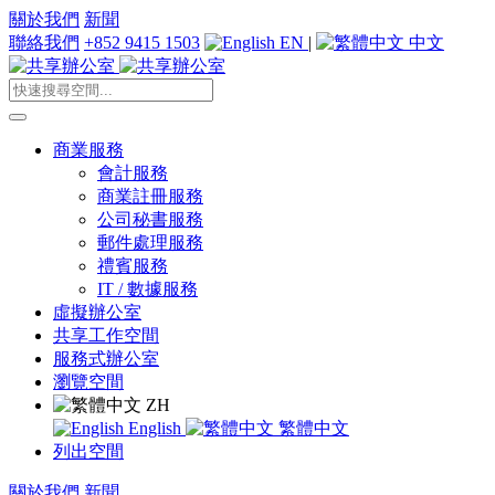
關於我們
新聞
聯絡我們
+852 9415 1503
EN
|
中文
商業服務
會計服務
商業註冊服務
公司秘書服務
郵件處理服務
禮賓服務
IT / 數據服務
虛擬辦公室
共享工作空間
服務式辦公室
瀏覽空間
ZH
English
繁體中文
列出空間
關於我們
新聞