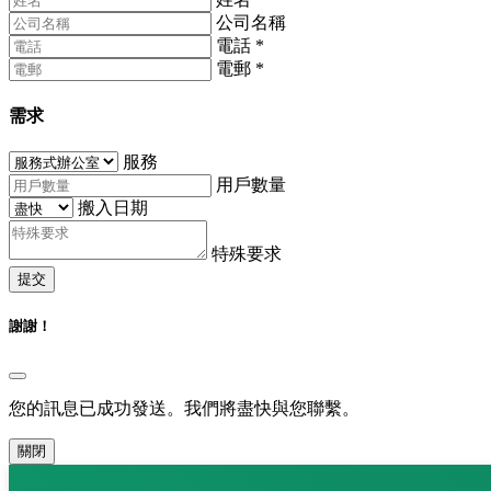
公司名稱
電話
*
電郵
*
需求
服務
用戶數量
搬入日期
特殊要求
提交
謝謝！
您的訊息已成功發送。我們將盡快與您聯繫。
關閉