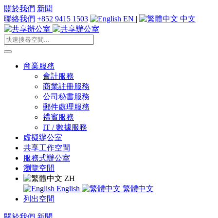
關於我們
新聞
聯絡我們
+852 9415 1503
EN
|
中文
商業服務
會計服務
商業註冊服務
公司秘書服務
郵件處理服務
禮賓服務
IT / 數據服務
虛擬辦公室
共享工作空間
服務式辦公室
瀏覽空間
ZH
English
繁體中文
列出空間
關於我們
新聞