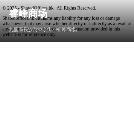
© 2025 - SharedOffices.hk | All Rights Reserved.
睿峰商场
Sharedoffices.hk disclaims any liability for any loss or damage
whatsoever that may arise whether directly or indirectly as a result of
any error, inaccuracy or omission. Information provided in this
九龍區長沙灣東京街29睿峰商場,
website is for reference only.