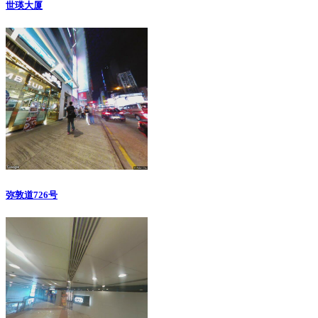
世瑛大厦
弥敦道726号