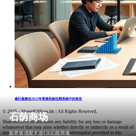
會計服務在2025年香港初創生態系統中的角色
© 2025 - SharedOffices.hk | All Rights Reserved.
石荫商场
Sharedoffices.hk disclaims any liability for any loss or damage
whatsoever that may arise whether directly or indirectly as a result of
any error, inaccuracy or omission. Information provided in this
新界葵涌梨木道120石蔭商場,