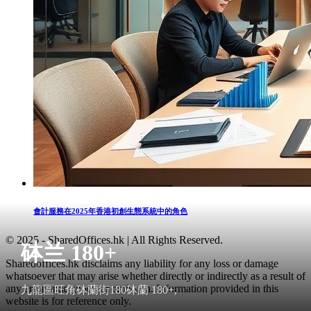
會計服務在2025年香港初創生態系統中的角色
© 2025 - SharedOffices.hk | All Rights Reserved.
砵兰 180+
Sharedoffices.hk disclaims any liability for any loss or damage
whatsoever that may arise whether directly or indirectly as a result of
any error, inaccuracy or omission. Information provided in this
九龍區旺角砵蘭街180砵蘭 180+,
website is for reference only.