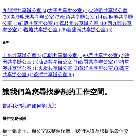
九龍灣共享辦公室 (4)
太子共享辦公室 (1)
尖沙咀共享辦公室
(20)
尖沙咀東共享辦公室 (7)
旺角共享辦公室 (14)
油麻地共享辦
公室 (1)
紅磡共享辦公室 (4)
荔枝角共享辦公室 (10)
西九龍共享
辦公室 (1)
觀塘共享辦公室 (28)
新蒲崗共享辦公室 (5)
新界
上水共享辦公室 (2)
元朗共享辦公室 (1)
屯門共享辦公室 (2)
沙
田共享辦公室 (3)
油塘共享辦公室 (1)
西貢共享辦公室 (1)
將軍
澳共享辦公室 (1)
火炭共享辦公室 (3)
葵涌共享辦公室 (3)
葵芳
共享辦公室 (1)
荃灣共享辦公室 (6)
讓我們為您尋找夢想的工作空間。
告訴我們我們如何幫助您
最佳交易保證
從一張桌子、辦公室或整個樓層，我們保證為您提供最佳交