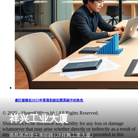
會計服務在2025年香港初創生態系統中的角色
© 2025 - SharedOffices.hk | All Rights Reserved.
祥兴工业大厦
Sharedoffices.hk disclaims any liability for any loss or damage
whatsoever that may arise whether directly or indirectly as a result of
any error, inaccuracy or omission. Information provided in this
港島區西環士美菲路12P祥興工業大廈,