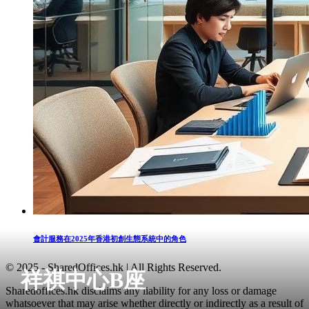
會計服務在2025年香港初創生態系統中的角色
© 2025 - SharedOffices.hk | All Rights Reserved.
祥祺中心B座
Sharedoffices.hk disclaims any liability for any loss or damage
whatsoever that may arise whether directly or indirectly as a result of