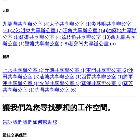
九龍
九龍灣共享辦公室 (4)
太子共享辦公室 (1)
尖沙咀共享辦公室
(20)
尖沙咀東共享辦公室 (7)
旺角共享辦公室 (14)
油麻地共享辦
公室 (1)
紅磡共享辦公室 (4)
荔枝角共享辦公室 (10)
西九龍共享
辦公室 (1)
觀塘共享辦公室 (28)
新蒲崗共享辦公室 (5)
新界
上水共享辦公室 (2)
元朗共享辦公室 (1)
屯門共享辦公室 (2)
沙
田共享辦公室 (3)
油塘共享辦公室 (1)
西貢共享辦公室 (1)
將軍
澳共享辦公室 (1)
火炭共享辦公室 (3)
葵涌共享辦公室 (3)
葵芳
共享辦公室 (1)
荃灣共享辦公室 (6)
讓我們為您尋找夢想的工作空間。
告訴我們我們如何幫助您
最佳交易保證