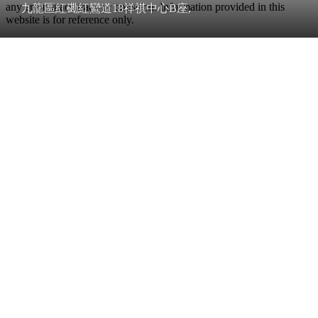
any error, inaccuracy or omission. Information provided in this
九龍區紅磡紅鸞道18祥祺中心B座,
website is for reference only.