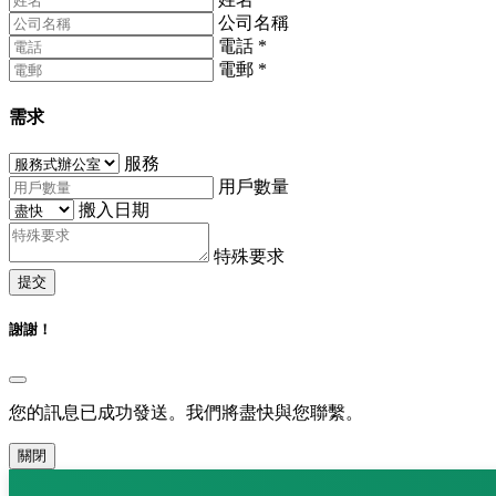
公司名稱
電話
*
電郵
*
需求
服務
用戶數量
搬入日期
特殊要求
提交
謝謝！
您的訊息已成功發送。我們將盡快與您聯繫。
關閉