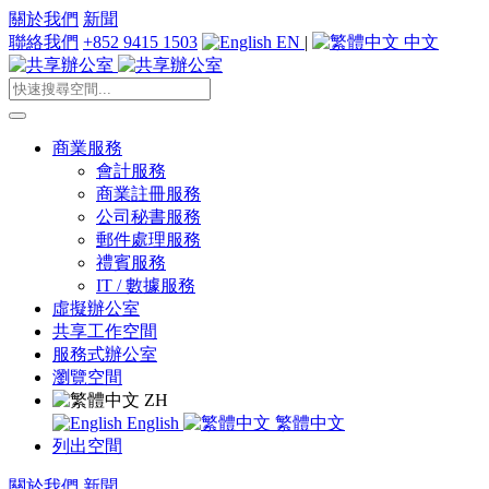
關於我們
新聞
聯絡我們
+852 9415 1503
EN
|
中文
商業服務
會計服務
商業註冊服務
公司秘書服務
郵件處理服務
禮賓服務
IT / 數據服務
虛擬辦公室
共享工作空間
服務式辦公室
瀏覽空間
ZH
English
繁體中文
列出空間
關於我們
新聞