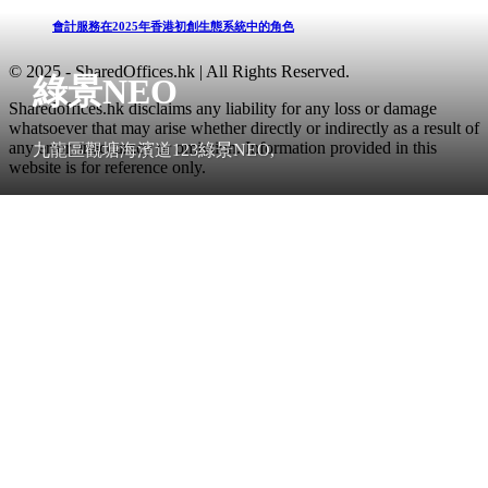
會計服務在2025年香港初創生態系統中的角色
© 2025 - SharedOffices.hk | All Rights Reserved.
綠景NEO
Sharedoffices.hk disclaims any liability for any loss or damage
whatsoever that may arise whether directly or indirectly as a result of
any error, inaccuracy or omission. Information provided in this
九龍區觀塘海濱道123綠景NEO,
website is for reference only.