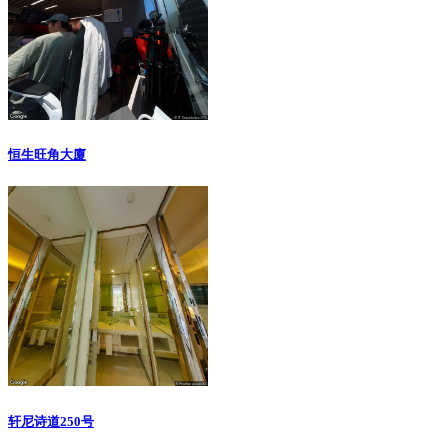
恒生旺角大廈
轩尼诗道250号