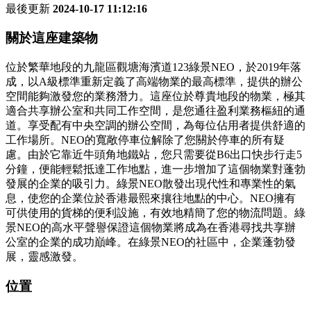
最後更新
2024-10-17 11:12:16
關於這座建築物
位於繁華地段的九龍區觀塘海濱道123綠景NEO，於2019年落
成，以A級標準重新定義了高端物業的最高標準，提供的辦公
空間能夠激發您的業務潛力。這座位於尊貴地段的物業，極其
適合共享辦公室和共同工作空間，是您通往盈利業務樞紐的通
道。享受配有中央空調的辦公空間，為每位佔用者提供舒適的
工作場所。NEO的寬敞停車位解除了您關於停車的所有疑
慮。由於它靠近牛頭角地鐵站，您只需要從B6出口快步行走5
分鐘，便能輕鬆抵達工作地點，進一步增加了這個物業對蓬勃
發展的企業的吸引力。綠景NEO散發出現代性和專業性的氣
息，使您的企業位於香港最熙來攘往地點的中心。NEO擁有
可供使用的貨梯的便利設施，有效地精簡了您的物流問題。綠
景NEO的高水平聲譽保證這個物業將成為在香港尋找共享辦
公室的企業的成功巔峰。在綠景NEO的社區中，企業蓬勃發
展，靈感激發。
位置