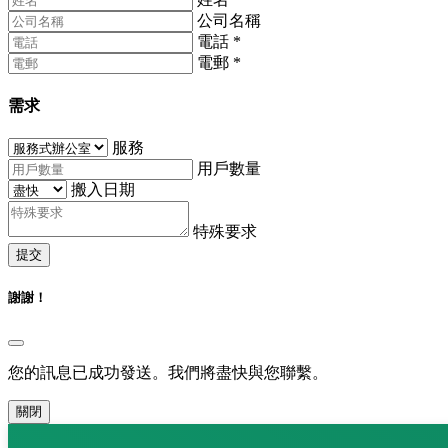
公司名稱
電話
*
電郵
*
需求
服務
用戶數量
搬入日期
特殊要求
提交
謝謝！
您的訊息已成功發送。我們將盡快與您聯繫。
關閉