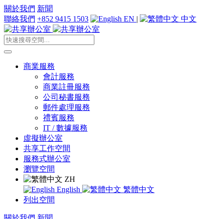
關於我們
新聞
聯絡我們
+852 9415 1503
EN
|
中文
商業服務
會計服務
商業註冊服務
公司秘書服務
郵件處理服務
禮賓服務
IT / 數據服務
虛擬辦公室
共享工作空間
服務式辦公室
瀏覽空間
ZH
English
繁體中文
列出空間
關於我們
新聞