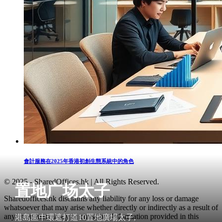
會計服務在2025年香港初創生態系統中的角色
© 2025 - SharedOffices.hk | All Rights Reserved.
置地广场太子
Sharedoffices.hk disclaims any liability for any loss or damage
whatsoever that may arise whether directly or indirectly as a result of
any error, inaccuracy or omission. Information provided in this
港島區中環遮打道10置地廣場太子,