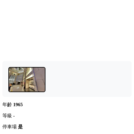
年齡
1965
等級
-
停車場
是