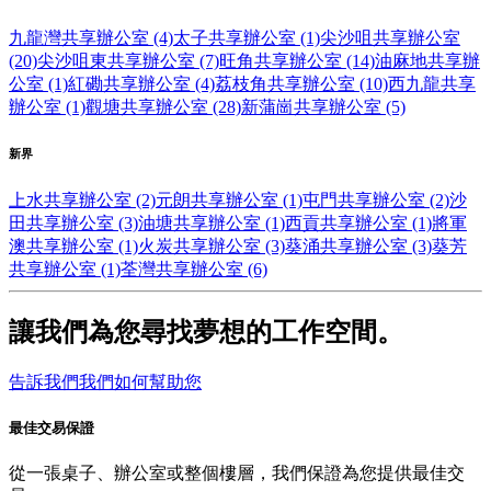
九龍灣共享辦公室 (4)
太子共享辦公室 (1)
尖沙咀共享辦公室
(20)
尖沙咀東共享辦公室 (7)
旺角共享辦公室 (14)
油麻地共享辦
公室 (1)
紅磡共享辦公室 (4)
荔枝角共享辦公室 (10)
西九龍共享
辦公室 (1)
觀塘共享辦公室 (28)
新蒲崗共享辦公室 (5)
新界
上水共享辦公室 (2)
元朗共享辦公室 (1)
屯門共享辦公室 (2)
沙
田共享辦公室 (3)
油塘共享辦公室 (1)
西貢共享辦公室 (1)
將軍
澳共享辦公室 (1)
火炭共享辦公室 (3)
葵涌共享辦公室 (3)
葵芳
共享辦公室 (1)
荃灣共享辦公室 (6)
讓我們為您尋找夢想的工作空間。
告訴我們我們如何幫助您
最佳交易保證
從一張桌子、辦公室或整個樓層，我們保證為您提供最佳交