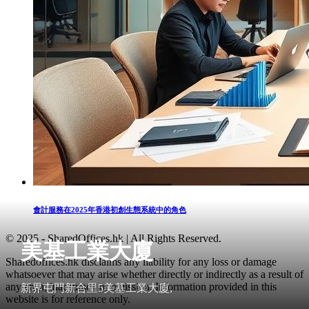
會計服務在2025年香港初創生態系統中的角色
© 2025 - SharedOffices.hk | All Rights Reserved.
美基工業大廈
Sharedoffices.hk disclaims any liability for any loss or damage
whatsoever that may arise whether directly or indirectly as a result of
any error, inaccuracy or omission. Information provided in this
新界屯門新合里5美基工業大廈,
website is for reference only.