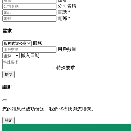
公司名稱
電話
*
電郵
*
需求
服務
用戶數量
搬入日期
特殊要求
提交
謝謝！
您的訊息已成功發送。我們將盡快與您聯繫。
關閉