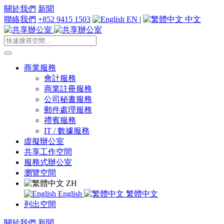
關於我們
新聞
聯絡我們
+852 9415 1503
EN
|
中文
商業服務
會計服務
商業註冊服務
公司秘書服務
郵件處理服務
禮賓服務
IT / 數據服務
虛擬辦公室
共享工作空間
服務式辦公室
瀏覽空間
ZH
English
繁體中文
列出空間
關於我們
新聞