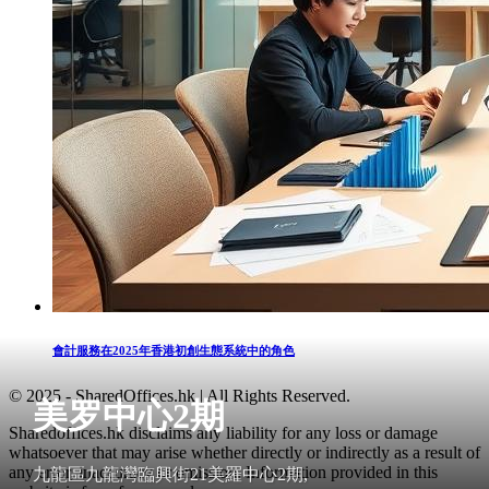
會計服務在2025年香港初創生態系統中的角色
© 2025 - SharedOffices.hk | All Rights Reserved.
美罗中心2期
Sharedoffices.hk disclaims any liability for any loss or damage
whatsoever that may arise whether directly or indirectly as a result of
any error, inaccuracy or omission. Information provided in this
九龍區九龍灣臨興街21美羅中心2期,