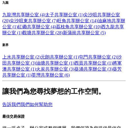
九龍
九龍灣共享辦公室 (4)
太子共享辦公室 (1)
尖沙咀共享辦公室
(20)
尖沙咀東共享辦公室 (7)
旺角共享辦公室 (14)
油麻地共享辦
公室 (1)
紅磡共享辦公室 (4)
荔枝角共享辦公室 (10)
西九龍共享
辦公室 (1)
觀塘共享辦公室 (28)
新蒲崗共享辦公室 (5)
新界
上水共享辦公室 (2)
元朗共享辦公室 (1)
屯門共享辦公室 (2)
沙
田共享辦公室 (3)
油塘共享辦公室 (1)
西貢共享辦公室 (1)
將軍
澳共享辦公室 (1)
火炭共享辦公室 (3)
葵涌共享辦公室 (3)
葵芳
共享辦公室 (1)
荃灣共享辦公室 (6)
讓我們為您尋找夢想的工作空間。
告訴我們我們如何幫助您
最佳交易保證