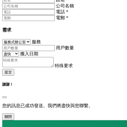
公司名稱
電話
*
電郵
*
需求
服務
用戶數量
搬入日期
特殊要求
提交
謝謝！
您的訊息已成功發送。我們將盡快與您聯繫。
關閉