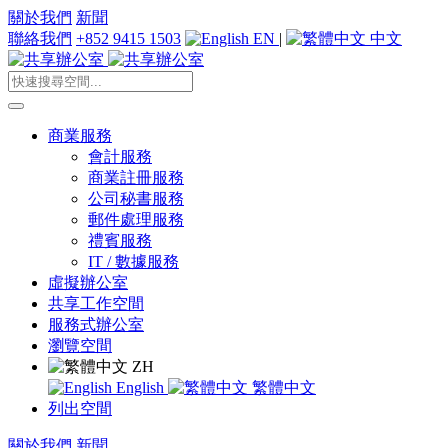
關於我們
新聞
聯絡我們
+852 9415 1503
EN
|
中文
商業服務
會計服務
商業註冊服務
公司秘書服務
郵件處理服務
禮賓服務
IT / 數據服務
虛擬辦公室
共享工作空間
服務式辦公室
瀏覽空間
ZH
English
繁體中文
列出空間
關於我們
新聞