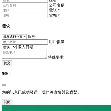
公司名稱
電話
*
電郵
*
需求
服務
用戶數量
搬入日期
特殊要求
提交
謝謝！
您的訊息已成功發送。我們將盡快與您聯繫。
關閉