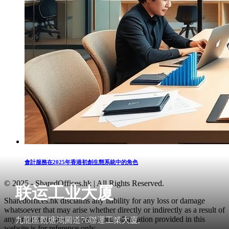
會計服務在2025年香港初創生態系統中的角色
© 2025 - SharedOffices.hk | All Rights Reserved.
联运工业大厦
Sharedoffices.hk disclaims any liability for any loss or damage
whatsoever that may arise whether directly or indirectly as a result of
any error, inaccuracy or omission. Information provided in this
九龍區觀塘鴻圖道76聯運工業大廈,
website is for reference only.