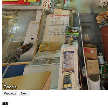
Previous
Next
謝謝！