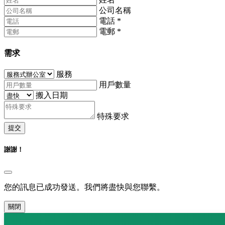
公司名稱
電話
*
電郵
*
需求
服務
用戶數量
搬入日期
特殊要求
提交
謝謝！
您的訊息已成功發送。我們將盡快與您聯繫。
關閉