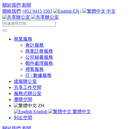
關於我們
新聞
聯絡我們
+852 9415 1503
EN
|
中文
商業服務
會計服務
商業註冊服務
公司秘書服務
郵件處理服務
禮賓服務
IT / 數據服務
虛擬辦公室
共享工作空間
服務式辦公室
瀏覽空間
ZH
English
繁體中文
列出空間
關於我們
新聞