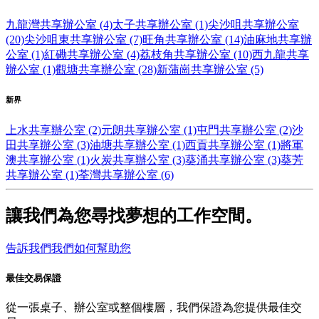
九龍灣共享辦公室 (4)
太子共享辦公室 (1)
尖沙咀共享辦公室
(20)
尖沙咀東共享辦公室 (7)
旺角共享辦公室 (14)
油麻地共享辦
公室 (1)
紅磡共享辦公室 (4)
荔枝角共享辦公室 (10)
西九龍共享
辦公室 (1)
觀塘共享辦公室 (28)
新蒲崗共享辦公室 (5)
新界
上水共享辦公室 (2)
元朗共享辦公室 (1)
屯門共享辦公室 (2)
沙
田共享辦公室 (3)
油塘共享辦公室 (1)
西貢共享辦公室 (1)
將軍
澳共享辦公室 (1)
火炭共享辦公室 (3)
葵涌共享辦公室 (3)
葵芳
共享辦公室 (1)
荃灣共享辦公室 (6)
讓我們為您尋找夢想的工作空間。
告訴我們我們如何幫助您
最佳交易保證
從一張桌子、辦公室或整個樓層，我們保證為您提供最佳交