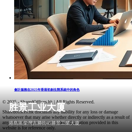
會計服務在2025年香港初創生態系統中的角色
© 2025 - SharedOffices.hk | All Rights Reserved.
胜景工业大厦
Sharedoffices.hk disclaims any liability for any loss or damage
whatsoever that may arise whether directly or indirectly as a result of
any error, inaccuracy or omission. Information provided in this
港島區柴灣吉勝街45勝景工業大廈,
website is for reference only.