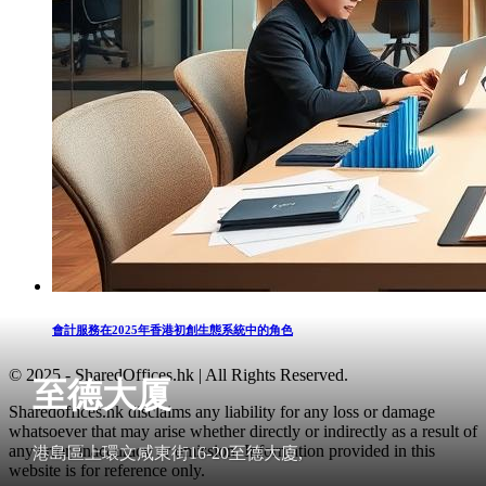
會計服務在2025年香港初創生態系統中的角色
© 2025 - SharedOffices.hk | All Rights Reserved.
至德大厦
Sharedoffices.hk disclaims any liability for any loss or damage
whatsoever that may arise whether directly or indirectly as a result of
any error, inaccuracy or omission. Information provided in this
港島區上環文咸東街16-20至德大廈,
website is for reference only.