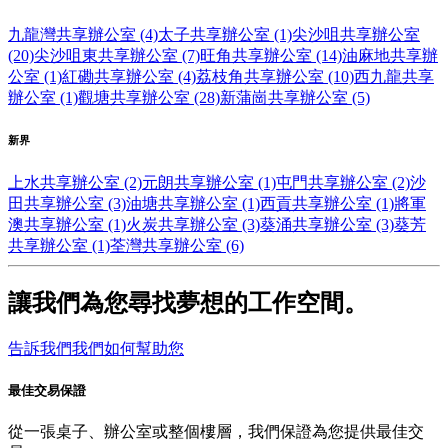
九龍灣共享辦公室 (4)
太子共享辦公室 (1)
尖沙咀共享辦公室
(20)
尖沙咀東共享辦公室 (7)
旺角共享辦公室 (14)
油麻地共享辦
公室 (1)
紅磡共享辦公室 (4)
荔枝角共享辦公室 (10)
西九龍共享
辦公室 (1)
觀塘共享辦公室 (28)
新蒲崗共享辦公室 (5)
新界
上水共享辦公室 (2)
元朗共享辦公室 (1)
屯門共享辦公室 (2)
沙
田共享辦公室 (3)
油塘共享辦公室 (1)
西貢共享辦公室 (1)
將軍
澳共享辦公室 (1)
火炭共享辦公室 (3)
葵涌共享辦公室 (3)
葵芳
共享辦公室 (1)
荃灣共享辦公室 (6)
讓我們為您尋找夢想的工作空間。
告訴我們我們如何幫助您
最佳交易保證
從一張桌子、辦公室或整個樓層，我們保證為您提供最佳交