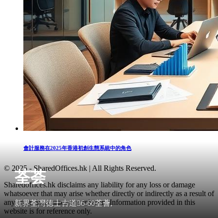
會計服務在2025年香港初創生態系統中的角色
© 2025 - SharedOffices.hk | All Rights Reserved.
荃荟
Sharedoffices.hk disclaims any liability for any loss or damage
whatsoever that may arise whether directly or indirectly as a result of
any error, inaccuracy or omission. Information provided in this
新界荃灣德士古道36-60荃薈,
website is for reference only.