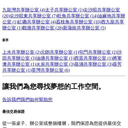
九龍灣共享辦公室 (4)
太子共享辦公室 (1)
尖沙咀共享辦公室
(20)
尖沙咀東共享辦公室 (7)
旺角共享辦公室 (14)
油麻地共享辦
公室 (1)
紅磡共享辦公室 (4)
荔枝角共享辦公室 (10)
西九龍共享
辦公室 (1)
觀塘共享辦公室 (28)
新蒲崗共享辦公室 (5)
新界
上水共享辦公室 (2)
元朗共享辦公室 (1)
屯門共享辦公室 (2)
沙
田共享辦公室 (3)
油塘共享辦公室 (1)
西貢共享辦公室 (1)
將軍
澳共享辦公室 (1)
火炭共享辦公室 (3)
葵涌共享辦公室 (3)
葵芳
共享辦公室 (1)
荃灣共享辦公室 (6)
讓我們為您尋找夢想的工作空間。
告訴我們我們如何幫助您
最佳交易保證
從一張桌子、辦公室或整個樓層，我們保證為您提供最佳交