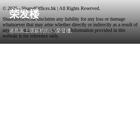
© 2025 - SharedOffices.hk | All Rights Reserved.
荣发楼
Sharedoffices.hk disclaims any liability for any loss or damage
whatsoever that may arise whether directly or indirectly as a result of
any error, inaccuracy or omission. Information provided in this
港島區上環蘇杭街3-5榮發樓,
website is for reference only.