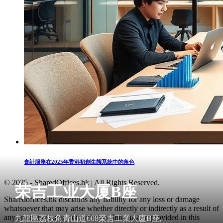
會計服務在2025年香港初創生態系統中的角色
© 2025 - SharedOffices.hk | All Rights Reserved.
荣吉工业大厦B座
Sharedoffices.hk disclaims any liability for any loss or damage
whatsoever that may arise whether directly or indirectly as a result of
any error, inaccuracy or omission. Information provided in this
九龍區荔枝角青山道608榮吉工業大廈B座,