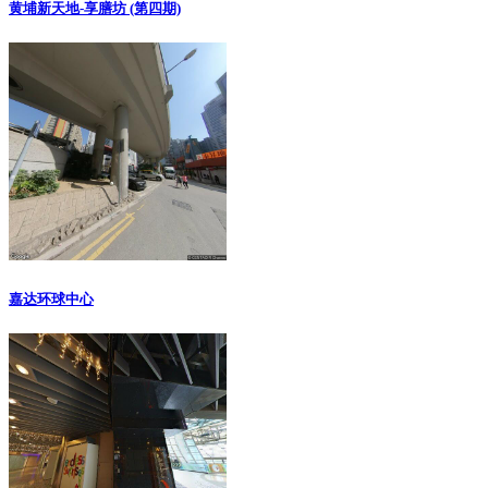
黄埔新天地-享膳坊 (第四期)
嘉达环球中心