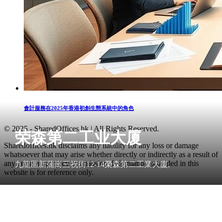
會計服務在2025年香港初創生態系統中的角色
© 2025 - SharedOffices.hk | All Rights Reserved.
荣森第二工业大厦
Sharedoffices.hk disclaims any liability for any loss or damage
whatsoever that may arise whether directly or indirectly as a result of
any error, inaccuracy or omission. Information provided in this
九龍區新蒲崗三祝街12-14榮森第二工業大廈,
website is for reference only.