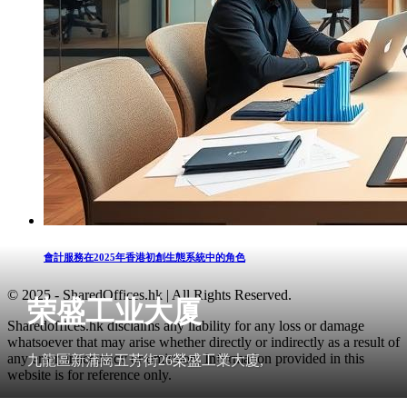
會計服務在2025年香港初創生態系統中的角色
© 2025 - SharedOffices.hk | All Rights Reserved.
荣盛工业大厦
Sharedoffices.hk disclaims any liability for any loss or damage
whatsoever that may arise whether directly or indirectly as a result of
any error, inaccuracy or omission. Information provided in this
九龍區新蒲崗五芳街26榮盛工業大廈,
website is for reference only.