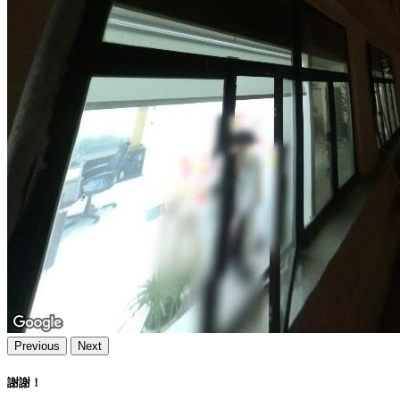
Previous
Next
謝謝！