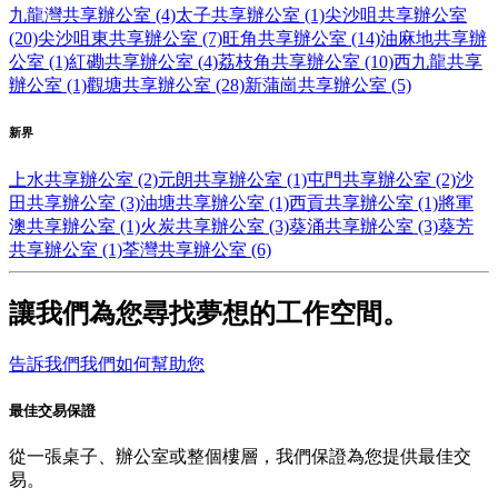
九龍灣共享辦公室 (4)
太子共享辦公室 (1)
尖沙咀共享辦公室
(20)
尖沙咀東共享辦公室 (7)
旺角共享辦公室 (14)
油麻地共享辦
公室 (1)
紅磡共享辦公室 (4)
荔枝角共享辦公室 (10)
西九龍共享
辦公室 (1)
觀塘共享辦公室 (28)
新蒲崗共享辦公室 (5)
新界
上水共享辦公室 (2)
元朗共享辦公室 (1)
屯門共享辦公室 (2)
沙
田共享辦公室 (3)
油塘共享辦公室 (1)
西貢共享辦公室 (1)
將軍
澳共享辦公室 (1)
火炭共享辦公室 (3)
葵涌共享辦公室 (3)
葵芳
共享辦公室 (1)
荃灣共享辦公室 (6)
讓我們為您尋找夢想的工作空間。
告訴我們我們如何幫助您
最佳交易保證
從一張桌子、辦公室或整個樓層，我們保證為您提供最佳交
易。