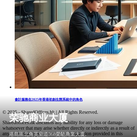
會計服務在2025年香港初創生態系統中的角色
© 2025 - SharedOffices.hk | All Rights Reserved.
荣驰商业大厦
Sharedoffices.hk disclaims any liability for any loss or damage
whatsoever that may arise whether directly or indirectly as a result of
any error, inaccuracy or omission. Information provided in this
港島區北角英皇道368榮馳商業大廈,