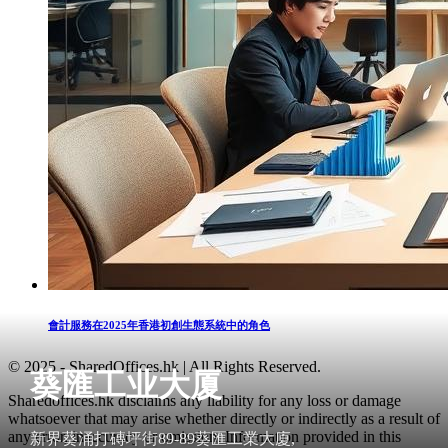
會計服務在2025年香港初創生態系統中的角色
© 2025 - SharedOffices.hk | All Rights Reserved.
葵匯工业大厦
Sharedoffices.hk disclaims any liability for any loss or damage
whatsoever that may arise whether directly or indirectly as a result of
any error, inaccuracy or omission. Information provided in this
新界葵涌打磚坪街89-89葵匯工業大廈,