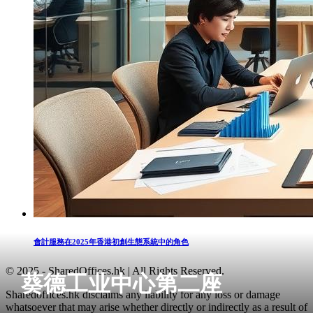
會計服務在2025年香港初創生態系統中的角色
© 2025 - SharedOffices.hk | All Rights Reserved.
葵德工业中心第二座
Sharedoffices.hk disclaims any liability for any loss or damage
whatsoever that may arise whether directly or indirectly as a result of