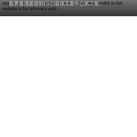
any error, inaccuracy or omission. Information provided in this
新界葵涌葵德街15-33葵德工業中心第二座,
website is for reference only.