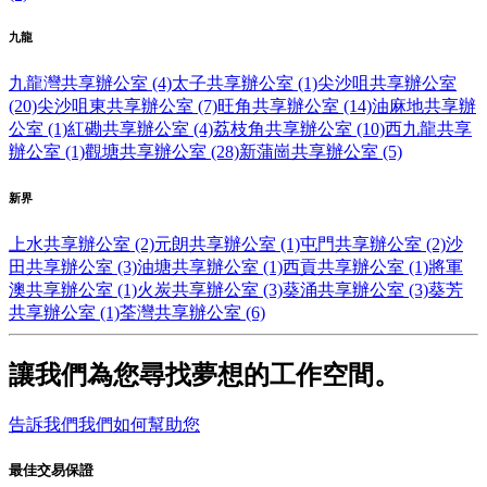
九龍
九龍灣共享辦公室 (4)
太子共享辦公室 (1)
尖沙咀共享辦公室
(20)
尖沙咀東共享辦公室 (7)
旺角共享辦公室 (14)
油麻地共享辦
公室 (1)
紅磡共享辦公室 (4)
荔枝角共享辦公室 (10)
西九龍共享
辦公室 (1)
觀塘共享辦公室 (28)
新蒲崗共享辦公室 (5)
新界
上水共享辦公室 (2)
元朗共享辦公室 (1)
屯門共享辦公室 (2)
沙
田共享辦公室 (3)
油塘共享辦公室 (1)
西貢共享辦公室 (1)
將軍
澳共享辦公室 (1)
火炭共享辦公室 (3)
葵涌共享辦公室 (3)
葵芳
共享辦公室 (1)
荃灣共享辦公室 (6)
讓我們為您尋找夢想的工作空間。
告訴我們我們如何幫助您
最佳交易保證