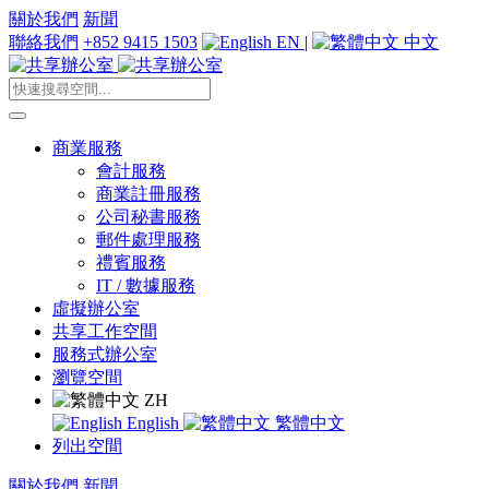
關於我們
新聞
聯絡我們
+852 9415 1503
EN
|
中文
商業服務
會計服務
商業註冊服務
公司秘書服務
郵件處理服務
禮賓服務
IT / 數據服務
虛擬辦公室
共享工作空間
服務式辦公室
瀏覽空間
ZH
English
繁體中文
列出空間
關於我們
新聞