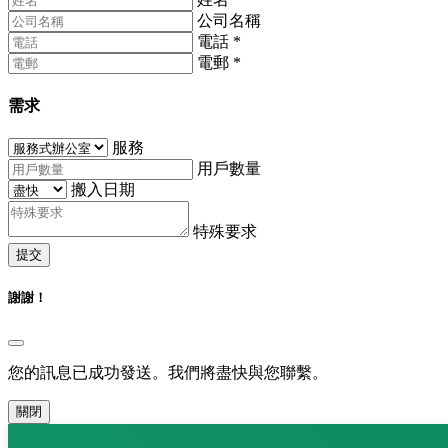
公司名稱
電話
*
電郵
*
需求
服務
用戶數量
搬入日期
特殊要求
提交
謝謝！
您的訊息已成功發送。我們將盡快與您聯繫。
關閉