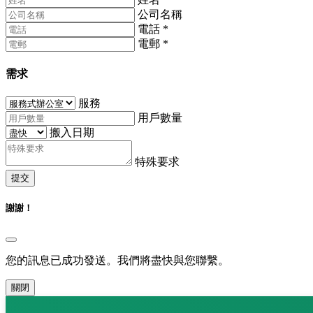
公司名稱
電話
*
電郵
*
需求
服務
用戶數量
搬入日期
特殊要求
提交
謝謝！
您的訊息已成功發送。我們將盡快與您聯繫。
關閉