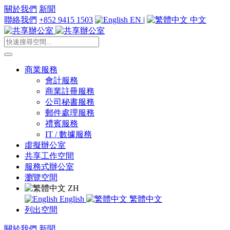
關於我們
新聞
聯絡我們
+852 9415 1503
EN
|
中文
商業服務
會計服務
商業註冊服務
公司秘書服務
郵件處理服務
禮賓服務
IT / 數據服務
虛擬辦公室
共享工作空間
服務式辦公室
瀏覽空間
ZH
English
繁體中文
列出空間
關於我們
新聞