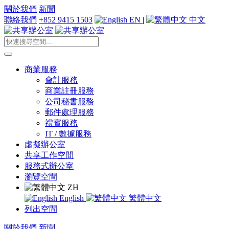
關於我們
新聞
聯絡我們
+852 9415 1503
EN
|
中文
商業服務
會計服務
商業註冊服務
公司秘書服務
郵件處理服務
禮賓服務
IT / 數據服務
虛擬辦公室
共享工作空間
服務式辦公室
瀏覽空間
ZH
English
繁體中文
列出空間
關於我們
新聞