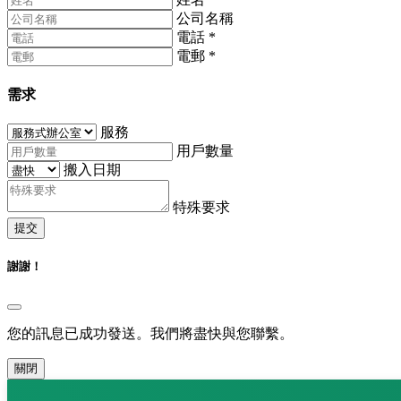
公司名稱
電話
*
電郵
*
需求
服務
用戶數量
搬入日期
特殊要求
提交
謝謝！
您的訊息已成功發送。我們將盡快與您聯繫。
關閉