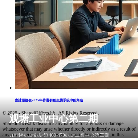
會計服務在2025年香港初創生態系統中的角色
© 2025 - SharedOffices.hk | All Rights Reserved.
观塘工业中心第二期
Sharedoffices.hk disclaims any liability for any loss or damage
whatsoever that may arise whether directly or indirectly as a result of
any error, inaccuracy or omission. Information provided in this
九龍區觀塘觀塘道460-470觀塘工業中心第二期,