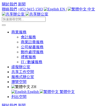
關於我們
新聞
聯絡我們
+852 9415 1503
EN
|
中文
商業服務
會計服務
商業註冊服務
公司秘書服務
郵件處理服務
禮賓服務
IT / 數據服務
虛擬辦公室
共享工作空間
服務式辦公室
瀏覽空間
ZH
English
繁體中文
列出空間
關於我們
新聞