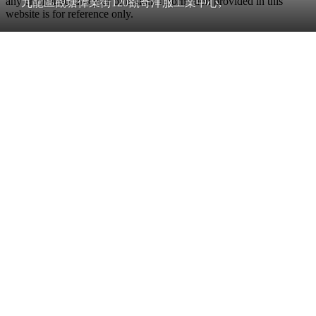
any error, inaccuracy or omission. Information provided in this
九龍區觀塘偉業街120觀奇洋服工業中心,
website is for reference only.