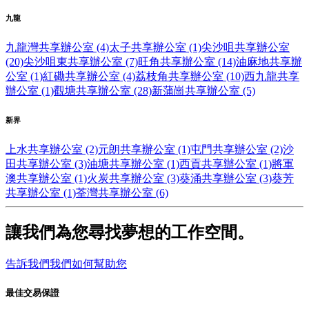
九龍
九龍灣共享辦公室 (4)
太子共享辦公室 (1)
尖沙咀共享辦公室
(20)
尖沙咀東共享辦公室 (7)
旺角共享辦公室 (14)
油麻地共享辦
公室 (1)
紅磡共享辦公室 (4)
荔枝角共享辦公室 (10)
西九龍共享
辦公室 (1)
觀塘共享辦公室 (28)
新蒲崗共享辦公室 (5)
新界
上水共享辦公室 (2)
元朗共享辦公室 (1)
屯門共享辦公室 (2)
沙
田共享辦公室 (3)
油塘共享辦公室 (1)
西貢共享辦公室 (1)
將軍
澳共享辦公室 (1)
火炭共享辦公室 (3)
葵涌共享辦公室 (3)
葵芳
共享辦公室 (1)
荃灣共享辦公室 (6)
讓我們為您尋找夢想的工作空間。
告訴我們我們如何幫助您
最佳交易保證