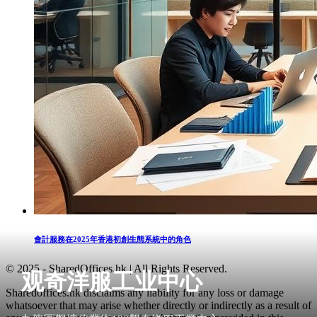
會計服務在2025年香港初創生態系統中的角色
© 2025 - SharedOffices.hk | All Rights Reserved.
观奇洋服工业中心
Sharedoffices.hk disclaims any liability for any loss or damage
whatsoever that may arise whether directly or indirectly as a result of