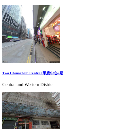
Two Chinachem Central 華懋中心2期
Central and Western District