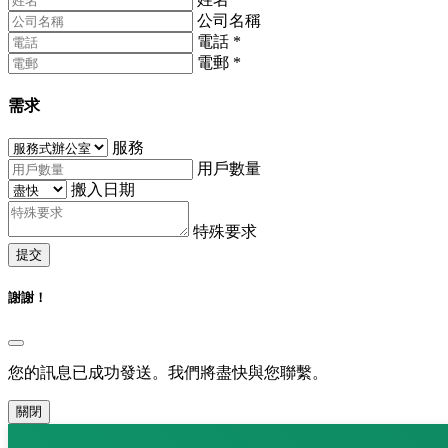
公司名稱
電話
*
電郵
*
需求
服務
用戶數量
搬入日期
特殊要求
提交
謝謝！
您的訊息已成功發送。我們將盡快與您聯繫。
關閉