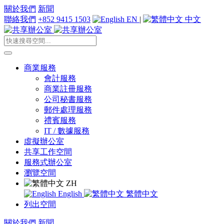
關於我們
新聞
聯絡我們
+852 9415 1503
EN
|
中文
商業服務
會計服務
商業註冊服務
公司秘書服務
郵件處理服務
禮賓服務
IT / 數據服務
虛擬辦公室
共享工作空間
服務式辦公室
瀏覽空間
ZH
English
繁體中文
列出空間
關於我們
新聞