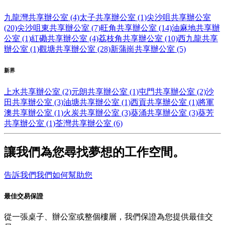
九龍灣共享辦公室 (4)
太子共享辦公室 (1)
尖沙咀共享辦公室
(20)
尖沙咀東共享辦公室 (7)
旺角共享辦公室 (14)
油麻地共享辦
公室 (1)
紅磡共享辦公室 (4)
荔枝角共享辦公室 (10)
西九龍共享
辦公室 (1)
觀塘共享辦公室 (28)
新蒲崗共享辦公室 (5)
新界
上水共享辦公室 (2)
元朗共享辦公室 (1)
屯門共享辦公室 (2)
沙
田共享辦公室 (3)
油塘共享辦公室 (1)
西貢共享辦公室 (1)
將軍
澳共享辦公室 (1)
火炭共享辦公室 (3)
葵涌共享辦公室 (3)
葵芳
共享辦公室 (1)
荃灣共享辦公室 (6)
讓我們為您尋找夢想的工作空間。
告訴我們我們如何幫助您
最佳交易保證
從一張桌子、辦公室或整個樓層，我們保證為您提供最佳交