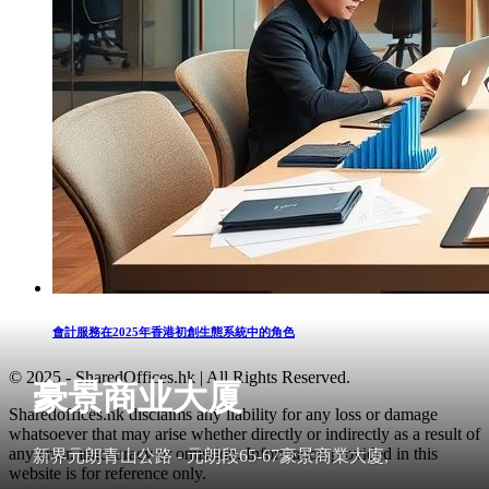
會計服務在2025年香港初創生態系統中的角色
© 2025 - SharedOffices.hk | All Rights Reserved.
豪景商业大厦
Sharedoffices.hk disclaims any liability for any loss or damage
whatsoever that may arise whether directly or indirectly as a result of
any error, inaccuracy or omission. Information provided in this
新界元朗青山公路 - 元朗段65-67豪景商業大廈,
website is for reference only.