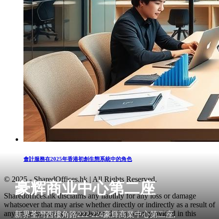
會計服務在2025年香港初創生態系統中的角色
© 2025 - SharedOffices.hk | All Rights Reserved.
豪辉商业中心第二座
Sharedoffices.hk disclaims any liability for any loss or damage
whatsoever that may arise whether directly or indirectly as a result of
any error, inaccuracy or omission. Information provided in this
新界荃灣西樓角路222-224豪輝商業中心第二座,