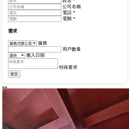
姓名
*
公司名稱
電話
*
電郵
*
需求
服務
用戶數量
搬入日期
特殊要求
提交