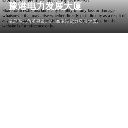
© 2025 - SharedOffices.hk | All Rights Reserved.
豫港电力发展大厦
Sharedoffices.hk disclaims any liability for any loss or damage
whatsoever that may arise whether directly or indirectly as a result of
any error, inaccuracy or omission. Information provided in this
港島區北角英皇道387-389豫港電力發展大廈,
website is for reference only.