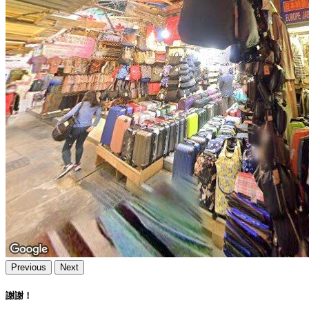
Previous
Next
謝謝！