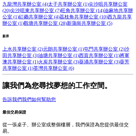
九龍灣共享辦公室 (4)
太子共享辦公室 (1)
尖沙咀共享辦公室
(20)
尖沙咀東共享辦公室 (7)
旺角共享辦公室 (14)
油麻地共享辦
公室 (1)
紅磡共享辦公室 (4)
荔枝角共享辦公室 (10)
西九龍共享
辦公室 (1)
觀塘共享辦公室 (28)
新蒲崗共享辦公室 (5)
新界
上水共享辦公室 (2)
元朗共享辦公室 (1)
屯門共享辦公室 (2)
沙
田共享辦公室 (3)
油塘共享辦公室 (1)
西貢共享辦公室 (1)
將軍
澳共享辦公室 (1)
火炭共享辦公室 (3)
葵涌共享辦公室 (3)
葵芳
共享辦公室 (1)
荃灣共享辦公室 (6)
讓我們為您尋找夢想的工作空間。
告訴我們我們如何幫助您
最佳交易保證
從一張桌子、辦公室或整個樓層，我們保證為您提供最佳交
易。