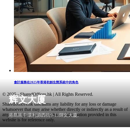
會計服務在2025年香港初創生態系統中的角色
© 2025 - SharedOffices.hk | All Rights Reserved.
辉文大厦
Sharedoffices.hk disclaims any liability for any loss or damage
whatsoever that may arise whether directly or indirectly as a result of
any error, inaccuracy or omission. Information provided in this
港島區中環利源西街9-13輝文大廈,
website is for reference only.