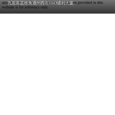
any error, inaccuracy or omission. Information provided in this
九龍區荔枝角通州西街1043通利大廈,
website is for reference only.