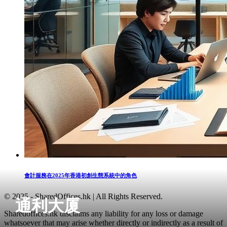
會計服務在2025年香港初創生態系統中的角色
© 2025 - SharedOffices.hk | All Rights Reserved.
通利大厦
Sharedoffices.hk disclaims any liability for any loss or damage
whatsoever that may arise whether directly or indirectly as a result of