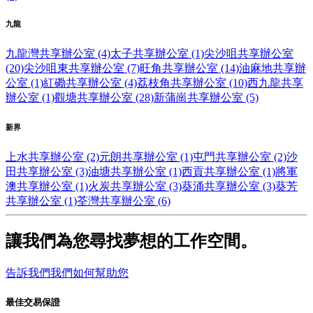
九龍
九龍灣共享辦公室 (4)
太子共享辦公室 (1)
尖沙咀共享辦公室
(20)
尖沙咀東共享辦公室 (7)
旺角共享辦公室 (14)
油麻地共享辦
公室 (1)
紅磡共享辦公室 (4)
荔枝角共享辦公室 (10)
西九龍共享
辦公室 (1)
觀塘共享辦公室 (28)
新蒲崗共享辦公室 (5)
新界
上水共享辦公室 (2)
元朗共享辦公室 (1)
屯門共享辦公室 (2)
沙
田共享辦公室 (3)
油塘共享辦公室 (1)
西貢共享辦公室 (1)
將軍
澳共享辦公室 (1)
火炭共享辦公室 (3)
葵涌共享辦公室 (3)
葵芳
共享辦公室 (1)
荃灣共享辦公室 (6)
讓我們為您尋找夢想的工作空間。
告訴我們我們如何幫助您
最佳交易保證