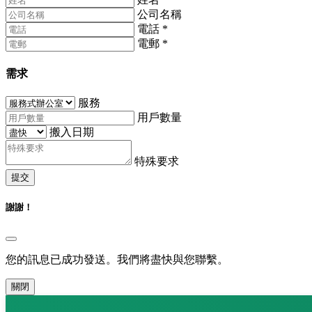
公司名稱
電話
*
電郵
*
需求
服務
用戶數量
搬入日期
特殊要求
提交
謝謝！
您的訊息已成功發送。我們將盡快與您聯繫。
關閉