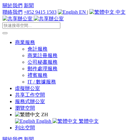
關於我們
新聞
聯絡我們
+852 9415 1503
EN
|
中文
商業服務
會計服務
商業註冊服務
公司秘書服務
郵件處理服務
禮賓服務
IT / 數據服務
虛擬辦公室
共享工作空間
服務式辦公室
瀏覽空間
ZH
English
繁體中文
列出空間
關於我們
新聞