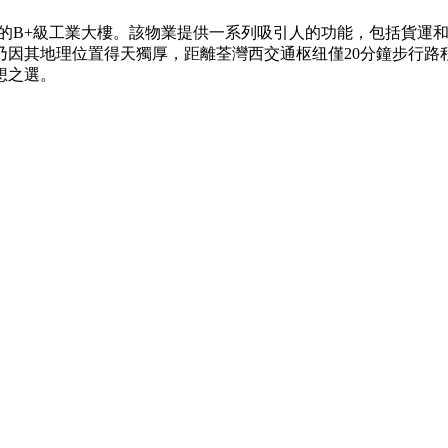
989年的B+級工業大樓。該物業提供一系列吸引人的功能，包括
乃因其地理位置得天獨厚，距離荃灣西交通枢纽僅20分鐘步行路
想之選。