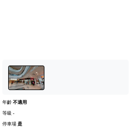
年齡
不適用
等級
-
停車場
是