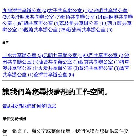
九龍灣共享辦公室 (4)
太子共享辦公室 (1)
尖沙咀共享辦公室
(20)
尖沙咀東共享辦公室 (7)
旺角共享辦公室 (14)
油麻地共享辦
公室 (1)
紅磡共享辦公室 (4)
荔枝角共享辦公室 (10)
西九龍共享
辦公室 (1)
觀塘共享辦公室 (28)
新蒲崗共享辦公室 (5)
新界
上水共享辦公室 (2)
元朗共享辦公室 (1)
屯門共享辦公室 (2)
沙
田共享辦公室 (3)
油塘共享辦公室 (1)
西貢共享辦公室 (1)
將軍
澳共享辦公室 (1)
火炭共享辦公室 (3)
葵涌共享辦公室 (3)
葵芳
共享辦公室 (1)
荃灣共享辦公室 (6)
讓我們為您尋找夢想的工作空間。
告訴我們我們如何幫助您
最佳交易保證
從一張桌子、辦公室或整個樓層，我們保證為您提供最佳交