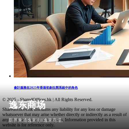
會計服務在2025年香港初創生態系統中的角色
© 2025 - SharedOffices.hk | All Rights Reserved.
逸东商场
Sharedoffices.hk disclaims any liability for any loss or damage
whatsoever that may arise whether directly or indirectly as a result of
any error, inaccuracy or omission. Information provided in this
新界東涌逸東街8逸東商場,
website is for reference only.